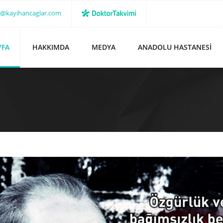
o@kayihancaglar.com
YFA
HAKKIMDA
MEDYA
ANADOLU HASTANESI