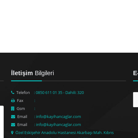
İletişim
Bilgileri
E
Telefon
: 0850 611 01 35 - Dahili: 320
Fax
:
Gsm
:
Email
: info@kayihancaglar.com
Email
: info@kayihancaglar.com
Özel Eskişehir Anadolu Hastanesi Akarbaşı Mah. Kıbrıs