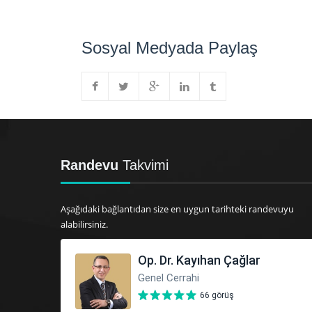
Sosyal Medyada Paylaş
Randevu
Takvimi
Aşağıdaki bağlantıdan size en uygun tarihteki randevuyu
alabilirsiniz.