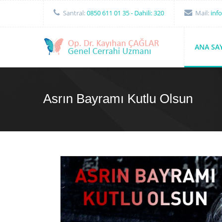
Santral:
0850 611 01 35
- Dahili: 320
Mail:
inf
ANA SA
Asrın Bayramı Kutlu Olsun