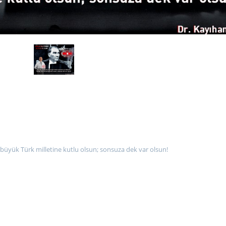
büyük Türk milletine kutlu olsun; sonsuza dek var olsun!