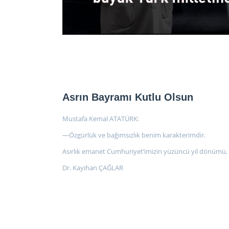
Asrın Bayramı Kutlu Olsun
Mustafa Kemal ATATÜRK:
—Özgürlük ve bağımsızlık benim karakterimdir.
Asırlık emanet Cumhuriyet’imizin yüzüncü yıl dönümü, 
Dr. Kayıhan ÇAĞLAR