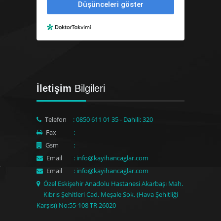
İletişim
Bilgileri
Telefon
: 0850 611 01 35 - Dahili: 320
Fax
:
Gsm
:
Email
: info@kayihancaglar.com
Email
: info@kayihancaglar.com
Özel Eskişehir Anadolu Hastanesi Akarbaşı Mah.
Kıbrıs Şehitleri Cad. Meşale Sok. (Hava Şehitliği
Karşısı) No:55-108 TR 26020