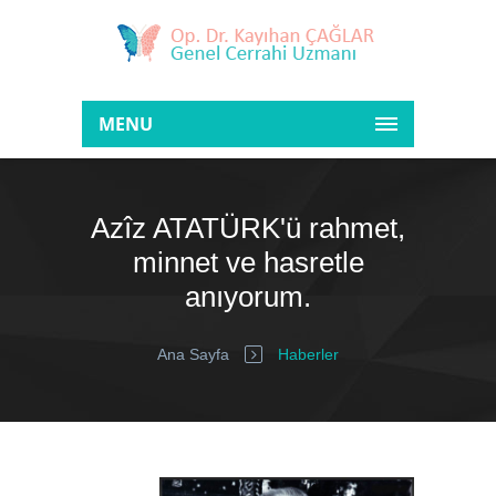
MENU
Azîz ATATÜRK'ü rahmet,
minnet ve hasretle
anıyorum.
Ana Sayfa
Haberler