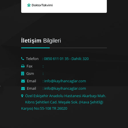
İletişim
Bilgileri
Telefon
: 0850 611 01 35 - Dahili: 320
Fax
:
Gsm
:
Email
: info@kayihancaglar.com
Email
: info@kayihancaglar.com
Özel Eskişehir Anadolu Hastanesi Akarbaşı Mah.
Kıbrıs Şehitleri Cad. Meşale Sok. (Hava Şehitliği
Karşısı) No:55-108 TR 26020