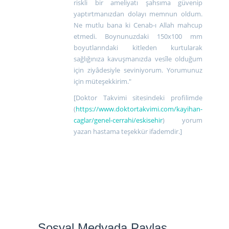
riskli bir ameliyatı şahsıma güvenip
yaptırtmanızdan dolayı memnun oldum.
Ne mutlu bana ki Cenab-ı Allah mahcup
etmedi. Boynunuzdaki 150x100 mm
boyutlarındaki kitleden kurtularak
sağlığınıza kavuşmanızda vesîle olduğum
için ziyâdesiyle seviniyorum. Yorumunuz
için müteşekkirim."
[Doktor Takvimi sitesindeki profilimde
(
https://www.doktortakvimi.com/kayihan-
caglar/genel-cerrahi/eskisehir
) yorum
yazan hastama teşekkür ifademdir.]
Sosyal Medyada Paylaş