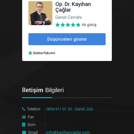
İletişim
Bilgileri
Telefon
: 0850 611 01 35 - Dahili: 320
Fax
:
Gsm
:
Email
: info@kayihancaglar.com