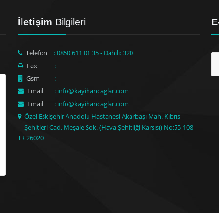
İletişim
Bilgileri
E
Telefon
: 0850 611 01 35 - Dahili: 320
Fax
:
Gsm
:
Email
: info@kayihancaglar.com
Email
: info@kayihancaglar.com
Özel Eskişehir Anadolu Hastanesi Akarbaşı Mah. Kıbrıs
Şehitleri Cad. Meşale Sok. (Hava Şehitliği Karşısı) No:55-108
TR 26020