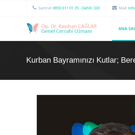
Santral:
0850 611 01 35
- Dahili: 320
Mail:
inf
ANA SA
Kurban Bayramınızı Kutlar; Bere