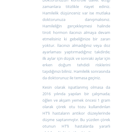
Doktorunuzun kontrole davet ettiği
zamanlara titizlikle riayet ediniz.
Hamilelik düşünceniz var ise mutlaka
doktorunuza danışmalısınız.
Hamileliğin gerçekleşmesi halinde
tiroit hormon ilacınızı almaya devam
etmelisiniz ki gebeliğinize bir zararı
yoktur. İlacınızı almadığınız veya doz
ayarlaması yaptırmadığınız takdirde;
ilk aylar için düşük ve sonraki aylar için
erken doğum tehdidi risklerini
taşıdığınızı biliniz. Hamilelik sonrasında
da doktorunuz ile temasa geçiniz.
Kesin olarak ispatlanmış olmasa da
2016 yılında yapılan bir çalışmada;
öğlen ve akşam yemek öncesi 1 gram
olarak çörek otu tozu kullandırılan
HT’li hastaların antikor düzeylerinde
düşme saptanmıştır. Bu yüzden çörek
otunun HT’li hastalarda yararlı