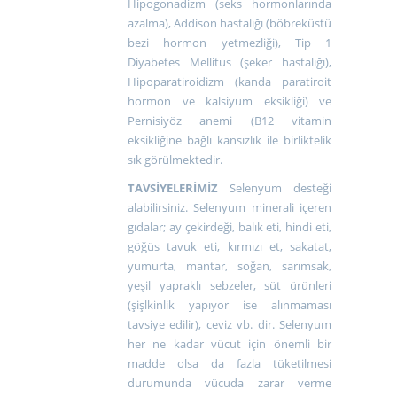
Hipogonadizm (seks hormonlarında
azalma), Addison hastalığı (böbreküstü
bezi hormon yetmezliği), Tip 1
Diyabetes Mellitus (şeker hastalığı),
Hipoparatiroidizm (kanda paratiroit
hormon ve kalsiyum eksikliği) ve
Pernisiyöz anemi (B12 vitamin
eksikliğine bağlı kansızlık ile birliktelik
sık görülmektedir.
TAVSİYELERİMİZ
Selenyum desteği
alabilirsiniz. Selenyum minerali içeren
gıdalar; ay çekirdeği, balık eti, hindi eti,
göğüs tavuk eti, kırmızı et, sakatat,
yumurta, mantar, soğan, sarımsak,
yeşil yapraklı sebzeler, süt ürünleri
(şişlkinlik yapıyor ise alınmaması
tavsiye edilir), ceviz vb. dir. Selenyum
her ne kadar vücut için önemli bir
madde olsa da fazla tüketilmesi
durumunda vücuda zarar verme