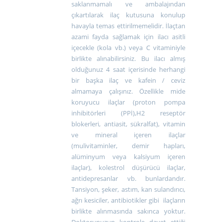
saklanmamalı ve ambalajından
çıkartılarak ilaç kutusuna konulup
havayla temas ettirilmemelidir. İlaçtan
azami fayda sağlamak için ilacı asitli
içecekle (kola vb.) veya C vitaminiyle
birlikte alınabilirsiniz. Bu ilacı almış
olduğunuz 4 saat içerisinde herhangi
bir başka ilaç ve kafein / ceviz
almamaya çalışınız. Özellikle mide
koruyucu ilaçlar (proton pompa
inhibitörleri (PPİ),H2 reseptör
blokerleri, antiasit, sükralfat), vitamin
ve mineral içeren ilaçlar
(mulivitaminler, demir hapları,
alüminyum veya kalsiyum içeren
ilaçlar), kolestrol düşürücü ilaçlar,
antidepresanlar vb. bunlardandır.
Tansiyon, şeker, astım, kan sulandırıcı,
ağrı kesiciler, antibiotikler gibi
ilaçların
birlikte alınmasında sakınca yoktur.