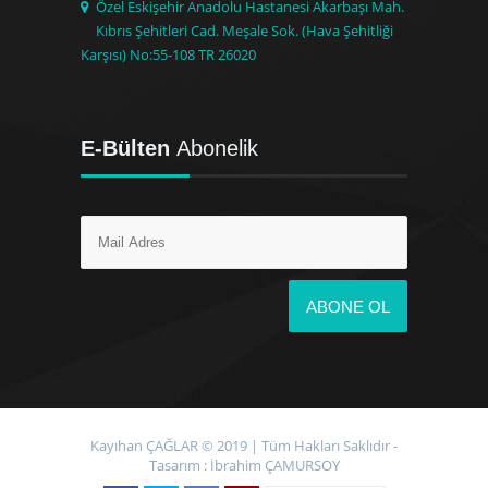
Özel Eskişehir Anadolu Hastanesi Akarbaşı Mah.
Kıbrıs Şehitleri Cad. Meşale Sok. (Hava Şehitliği
Karşısı) No:55-108 TR 26020
E-Bülten
Abonelik
Kayıhan ÇAĞLAR © 2019 | Tüm Hakları Saklıdır -
Tasarım :
İbrahim ÇAMURSOY