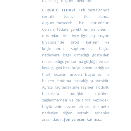
olabileceği düşünülmektedir.
CERRAHİ TEDAVİ
HT’li hastalarında
cerrahi tedavi ilk planda
düşünülmeyecek bir durumdur.
Cerrahi tedavi gerektiren en önemli
durumlar; tiroit ince iğne aspirasyon
biyopsisinde tiroit kanseri ve
kuşkusunun saptanması, başka
nedenlere bağlı olmadığı gösterilen
nefes darlığı, yutkunma güçlüğü ve ses
kısıklığı gibi bası bulgularının varlığı ve
tiroit bezinin aniden büyümesi ile
beliren lenfoma hastalığı şüphesidir.
Ayrıca ilaç tedavisine rağmen nodüllü
hastalıkta nodülde küçülme
sağlanmaması ya da tiroit bezindeki
büyümenin devam etmesi, kozmetik
nedenler diğer cerrahi sebepler
arasındadır.
Şen ve esen kalınız…