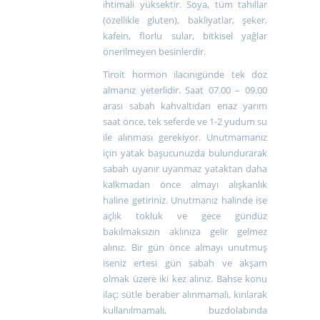
ihtimali yüksektir. Soya, tüm tahıllar
(özellikle gluten), bakliyatlar, şeker,
kafein, florlu sular, bitkisel yağlar
önerilmeyen besinlerdir.
Tiroit hormon ilacınıgünde tek doz
almanız yeterlidir. Saat 07.00 – 09.00
arası sabah kahvaltıdan enaz yarım
saat önce, tek seferde ve 1-2 yudum su
ile alınması gerekiyor. Unutmamanız
için yatak başucunuzda bulundurarak
sabah uyanır uyanmaz yataktan daha
kalkmadan önce almayı alışkanlık
haline getiriniz. Unutmanız halinde ise
açlık tokluk ve gece gündüz
bakılmaksızın aklınıza gelir gelmez
alınız. Bir gün önce almayı unutmuş
iseniz ertesi gün sabah ve akşam
olmak üzere iki kez alınız. Bahse konu
ilaç; sütle beraber alınmamalı, kırılarak
kullanılmamalı, buzdolabında