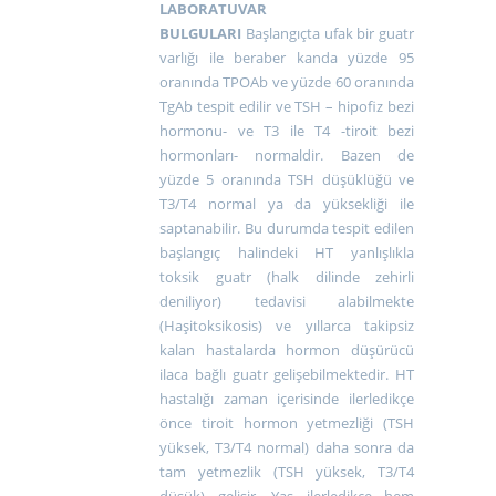
LABORATUVAR
BULGULARI
Başlangıçta ufak bir guatr
varlığı ile beraber kanda yüzde 95
oranında TPOAb ve yüzde 60 oranında
TgAb tespit edilir ve TSH – hipofiz bezi
hormonu- ve T3 ile T4 -tiroit bezi
hormonları- normaldir. Bazen de
yüzde 5 oranında TSH düşüklüğü ve
T3/T4 normal ya da yüksekliği ile
saptanabilir. Bu durumda tespit edilen
başlangıç halindeki HT yanlışlıkla
toksik guatr (halk dilinde zehirli
deniliyor) tedavisi alabilmekte
(Haşitoksikosis) ve yıllarca takipsiz
kalan hastalarda hormon düşürücü
ilaca bağlı guatr gelişebilmektedir. HT
hastalığı zaman içerisinde ilerledikçe
önce tiroit hormon yetmezliği (TSH
yüksek, T3/T4 normal) daha sonra da
tam yetmezlik (TSH yüksek, T3/T4