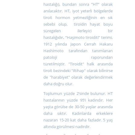
hastalığı), bundan sonra “HT” olarak
anılacaktır. HT, iyot yeterli bölgelerde
tiroit hormon yetmezliğinin en sık
sebebi olup, tiroidin hayat boyu
süregelen ilerleyici bir
hastalığıdır
.
“Haşimoto tiroiditi” terimi,
1912 yılında Japon Cerrah Hakaru
Hashimoto tarafından tanımlanan
patoloji raporundan
türetilmiştir.
"Tiroidit" halk arasında
tiroit bezindeki "iltihap" olarak bilinirse
de "harabiyet" olarak değerlendirmek
daha doğru olur.
Toplumun yüzde 2’sinde bulunur. HT
hastalarının yüzde 95’i kadındır. Her
yaşta görülse de 30-50 yaşlar arasında
daha sıktır. Kadınlarda erkeklere
nazaran 15-20 kat daha fazladır. 5 yaş
altında görülmesi nadirdir.