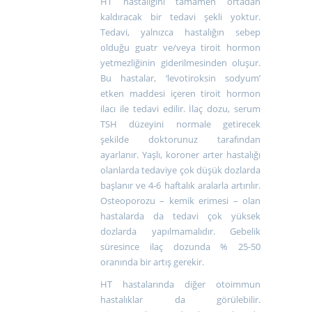
HT hastalığını tamamen ortadan
kaldıracak bir tedavi şekli yoktur.
Tedavi, yalnızca hastalığın sebep
olduğu guatr ve/veya tiroit hormon
yetmezliğinin giderilmesinden oluşur.
Bu hastalar, ‘levotiroksin sodyum’
etken maddesi içeren tiroit hormon
ilacı ile tedavi edilir. İlaç dozu, serum
TSH düzeyini normale getirecek
şekilde doktorunuz tarafından
ayarlanır. Yaşlı, koroner arter hastalığı
olanlarda tedaviye çok düşük dozlarda
başlanır ve 4-6 haftalık aralarla artırılır.
Osteoporozu – kemik erimesi – olan
hastalarda da tedavi çok yüksek
dozlarda yapılmamalıdır. Gebelik
süresince ilaç dozunda % 25-50
oranında bir artış gerekir.
HT hastalarında diğer otoimmun
hastalıklar da görülebilir.