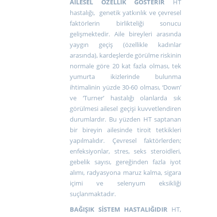
AİLESEL ÖZELLİK GÖSTERİR
HT
hastalığı, genetik yatkınlık ve çevresel
faktörlerin birlikteliği sonucu
gelişmektedir. Aile bireyleri arasında
yaygın geçiş (özellikle kadınlar
arasında), kardeşlerde görülme riskinin
normale göre 20 kat fazla olması, tek
yumurta ikizlerinde bulunma
ihtimalinin yüzde 30-60 olması, ‘Down’
ve ‘Turner’ hastalığı olanlarda sık
görülmesi ailesel geçişi kuvvetlendiren
durumlardır. Bu yüzden HT saptanan
bir bireyin ailesinde tiroit tetkikleri
yapılmalıdır. Çevresel faktörlerden;
enfeksiyonlar, stres, seks steroidleri,
gebelik sayısı, gereğinden fazla iyot
alımı, radyasyona maruz kalma, sigara
içimi ve selenyum eksikliği
suçlanmaktadır.
BAĞIŞIK SİSTEM HASTALIĞIDIR
HT,