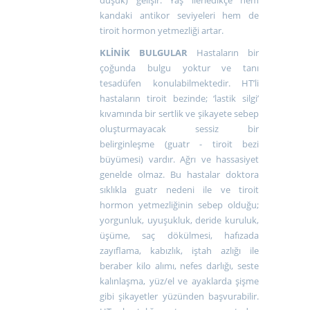
düşük) gelişir. Yaş ilerledikçe hem
kandaki antikor seviyeleri hem de
tiroit hormon yetmezliği artar.
KLİNİK BULGULAR
Hastaların bir
çoğunda bulgu yoktur ve tanı
tesadüfen konulabilmektedir. HT’li
hastaların tiroit bezinde; ‘lastik silgi’
kıvamında bir sertlik ve şikayete sebep
oluşturmayacak sessiz bir
belirginleşme (guatr - tiroit bezi
büyümesi) vardır. Ağrı ve hassasiyet
genelde olmaz. Bu hastalar doktora
sıklıkla guatr nedeni ile ve tiroit
hormon yetmezliğinin sebep olduğu;
yorgunluk, uyuşukluk, deride kuruluk,
üşüme, saç dökülmesi, hafızada
zayıflama, kabızlık, iştah azlığı ile
beraber kilo alımı, nefes darlığı, seste
kalınlaşma, yüz/el ve ayaklarda şişme
gibi şikayetler yüzünden başvurabilir.