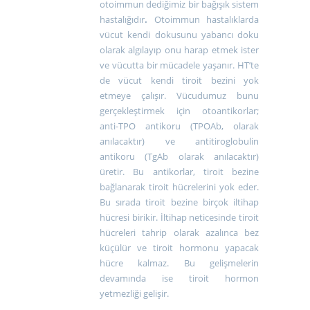
otoimmun dediğimiz bir bağışık sistem
hastalığıdır
.
Otoimmun hastalıklarda
vücut kendi dokusunu yabancı doku
olarak algılayıp onu harap etmek ister
ve vücutta bir mücadele yaşanır. HT’te
de vücut kendi tiroit bezini yok
etmeye çalışır. Vücudumuz bunu
gerçekleştirmek için otoantikorlar;
anti-TPO antikoru (TPOAb, olarak
anılacaktır) ve antitiroglobulin
antikoru (TgAb olarak anılacaktır)
üretir. Bu antikorlar, tiroit bezine
bağlanarak tiroit hücrelerini yok eder.
Bu sırada tiroit bezine birçok iltihap
hücresi birikir. İltihap neticesinde tiroit
hücreleri tahrip olarak azalınca bez
küçülür ve tiroit hormonu yapacak
hücre kalmaz. Bu gelişmelerin
devamında ise tiroit hormon
yetmezliği gelişir.