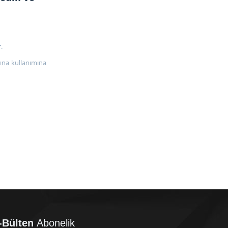
.
rına kullanımına
-Bülten
Abonelik