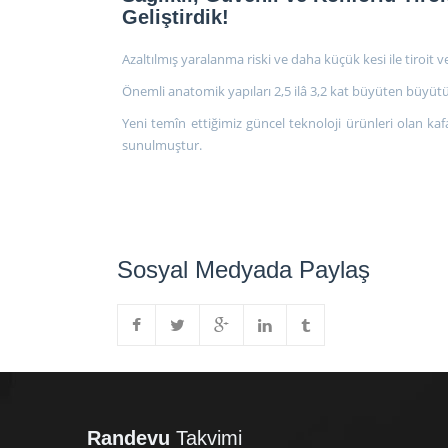
Geliştirdik!
Azaltılmış yaralanma riski ve daha küçük kesi ile tiroit 
Önemli anatomik yapıları 2,5 ilâ 3,2 kat büyüten büyütü
Yeni temîn ettiğimiz güncel teknoloji ürünleri olan ka
sunulmuştur.
Sosyal Medyada Paylaş
Randevu
Takvimi