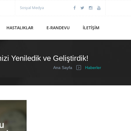
Sosyal Medya
HASTALIKLAR
E-RANDEVU
İLETIŞIM
izi Yeniledik ve Geliştirdik!
Ana Sayfa
Haberler