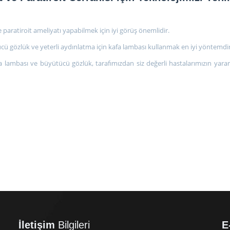
ve paratiroit ameliyatı yapabilmek için iyi görüş önemlidir.
cü gözlük ve yeterli aydınlatma için kafa lambası kullanmak en iyi yöntemdir
fa lambası ve büyütücü gözlük, tarafımızdan siz değerli hastalarımızın yara
İletişim
Bilgileri
E