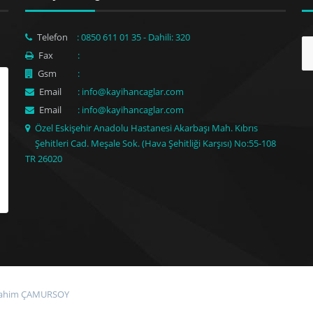
Telefon
: 0850 611 01 35 - Dahili: 320
Fax
:
Gsm
:
Email
: info@kayihancaglar.com
Email
: info@kayihancaglar.com
Özel Eskişehir Anadolu Hastanesi Akarbaşı Mah. Kıbrıs
Şehitleri Cad. Meşale Sok. (Hava Şehitliği Karşısı) No:55-108
TR 26020
rahim ÇAMURSOY