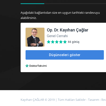
Aşağıdaki bağlantıdan size en uygun tarihteki randevuyu
alabilirsiniz.
Kayıhan ÇAĞLAR © 2019 | Tüm Hakları Saklıdır - Tasarım :
İb