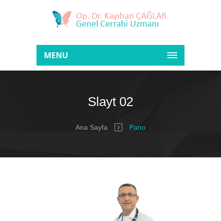
MENU
Slayt 02
Ana Sayfa
Pano