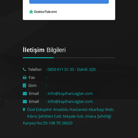
İletişim
Bilgileri
Telefon
: 0850 611 01 35 - Dahili: 320
Fax
:
Gsm
:
Email
: info@kayihancaglar.com
Email
: info@kayihancaglar.com
Özel Eskişehir Anadolu Hastanesi Akarbaşı Mah.
Kıbrıs Şehitleri Cad. Meşale Sok. (Hava Şehitliği
Karşısı) No:55-108 TR 26020