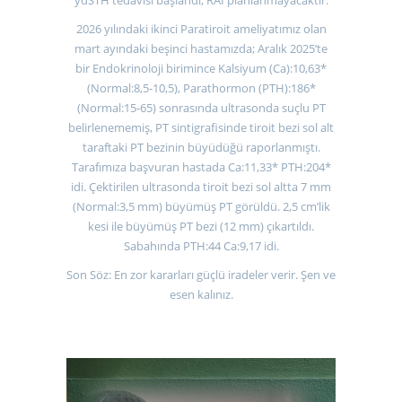
ydSTH tedavisi başlandı, RAI planlanmayacaktır.
2026 yılındaki ikinci Paratiroit ameliyatımız olan
mart ayındaki beşinci hastamızda; Aralık 2025’te
bir Endokrinoloji birimince Kalsiyum (Ca):10,63*
(Normal:8,5-10,5), Parathormon (PTH):186*
(Normal:15-65) sonrasında ultrasonda suçlu PT
belirlenememiş, PT sintigrafisinde tiroit bezi sol alt
taraftaki PT bezinin büyüdüğü raporlanmıştı.
Tarafımıza başvuran hastada Ca:11,33* PTH:204*
idi. Çektirilen ultrasonda tiroit bezi sol altta 7 mm
(Normal:3,5 mm) büyümüş PT görüldü. 2,5 cm’lik
kesi ile büyümüş PT bezi (12 mm) çıkartıldı.
Sabahında PTH:44 Ca:9,17 idi.
Son Söz: En zor kararları güçlü iradeler verir. Şen ve
esen kalınız.