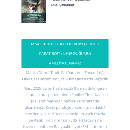
Ameliyatlarımız
MART 2026 BOYUN CERRAHISI (TIROIT /
PARATIROIT / LENF DÜĞÜMÜ)
AMELIYATLARIMIZ
Martta Dördü Tiroit, Biri Paratiroit Farkındalığı
Olan Beş Hastamızın Şifa Bulmasına Katkı Sağladık
Mart 2026’ da bir hastamızda 8 cm nodülü içeren
sol tarafın hızlı patolojisinde Papiller Tiroit Kanseri
(PTK) ihtimalinden bahisle karşı taraf da
çıkartılmıştı. Kesin patolojide; solda çok odaklı 1
mm’den küçük PTK tespit edildi. Yüksek Dozda
Sentetik Tiroit Hormon (ydSTH) tedavisine
ilaveten tedbiren Radyoaktif İyot (RAI —atom—)