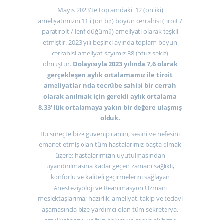
Mayıs 2023'te toplamdaki 12 (on iki)
ameliyatımızın 11'i (on bir) boyun cerrahisi (tiroit /
paratiroit / lenf düğümü) ameliyatı olarak teşkil
etmiştir. 2023 yılı beşinci ayında toplam boyun
cerrahisi ameliyat sayımız 38 (otuz sekiz)
olmuştur.
Dolayısıyla 2023 yılında 7,6 olarak
gerçekleşen
aylık
ortalamamız ile
tiroit
ameliyatlarında tecrübe sahibi bir cerrah
olarak anılmak için gerekli aylık ortalama
8,33
' lük ortalamaya yakın bir değere ulaşmış
olduk.
Bu süreçte bize güvenip canını, sesini ve nefesini
emanet etmiş olan tüm hastalarımız başta olmak
üzere; hastalarımızın uyutulmasından
uyandırılmasına kadar geçen zamanı sağlıklı,
konforlu ve kaliteli geçirmelerini sağlayan
Anesteziyoloji ve Reanimasyon Uzmanı
meslektaşlarıma; hazırlık, ameliyat, takip ve tedavi
aşamasında bize yardımcı olan tüm sekreterya,