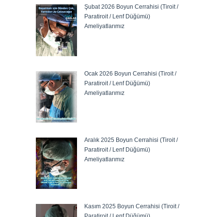
Şubat 2026 Boyun Cerrahisi (Tiroit /
Paratiroit / Lenf Düğümü)
Ameliyatlarımız
Ocak 2026 Boyun Cerrahisi (Tiroit /
Paratiroit / Lenf Düğümü)
Ameliyatlarımız
Aralık 2025 Boyun Cerrahisi (Tiroit /
Paratiroit / Lenf Düğümü)
Ameliyatlarımız
Kasım 2025 Boyun Cerrahisi (Tiroit /
Paratiroit / Lenf Düğümü)