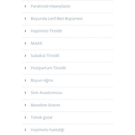
Paratiroid Hiperplazisi
Boyunda Lenf Bezi Büyümesi
Haşimoto Tiroidit
Mastit
Subakut Tiroidit
Postpartum Tiroidit
Boyun Ağrısı
Sinir Anastomozu
Basedow Graves
Toksik gutar
Haşimoto hastalığı