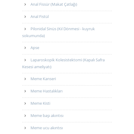
Anal Fissür (Makat Çatlağı)
Anal Fistül
Pilonidal Sinüs (Kıl Dönmesi - kuyruk
sokumunda)
Apse
Laparoskopik Kolesistektomi (Kapalı Safra
Kesesi ameliyatı)
Meme Kanseri
Meme Hastalıkları
Meme Kisti
Meme başı akıntısı
Meme ucu akıntısı