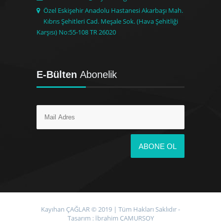
Özel Eskişehir Anadolu Hastanesi Akarbaşı Mah.
Kıbrıs Şehitleri Cad. Meşale Sok. (Hava Şehitliği
Karşısı) No:55-108 TR 26020
E-Bülten
Abonelik
Kayıhan ÇAĞLAR © 2019 | Tüm Hakları Saklıdır -
Tasarım :
İbrahim ÇAMURSOY