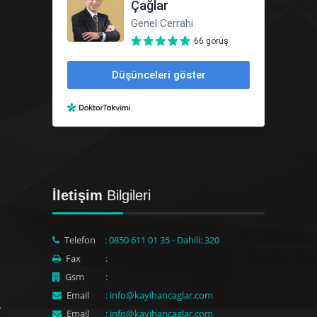
İletişim
Bilgileri
Telefon
: 0850 611 01 35 - Dahili: 320
Fax
:
Gsm
:
Email
: info@kayihancaglar.com
Email
: info@kayihancaglar.com