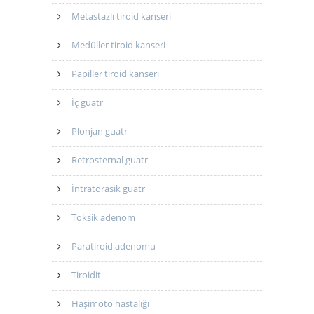
Metastazlı tiroid kanseri
Medüller tiroid kanseri
Papiller tiroid kanseri
İç guatr
Plonjan guatr
Retrosternal guatr
İntratorasik guatr
Toksik adenom
Paratiroid adenomu
Tiroidit
Haşimoto hastalığı