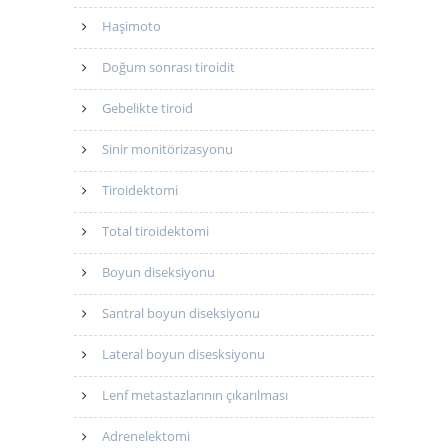
Haşimoto
Doğum sonrası tiroidit
Gebelikte tiroid
Sinir monitörizasyonu
Tiroidektomi
Total tiroidektomi
Boyun diseksiyonu
Santral boyun diseksiyonu
Lateral boyun disesksiyonu
Lenf metastazlarının çıkarılması
Adrenelektomi