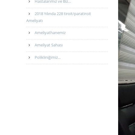
Hastalarımız ve Biz...
2018 Yılında 228 tiroit/paratiroit
Ameliyatı
Ameliyathanemiz
Ameliyat Sahası
Polikliniğimiz...