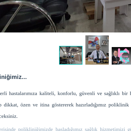
iniğimiz...
erli hastalarımıza kaliteli, konforlu, güvenli ve sağlıklı bi
p
dikkat, özen ve itina göstererek hazırladığımız poliklin
ceksiniz.
erisinde polikliniğimizde başladığımız sağlık hizmetimiz