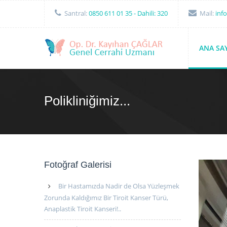
Santral:
0850 611 01 35
- Dahili: 320
Mail:
inf
ANA SA
Polikliniğimiz...
Fotoğraf Galerisi
Bir Hastamızda Nadir de Olsa Yüzleşmek
Zorunda Kaldığımız Bir Tiroit Kanser Türü,
Anaplastik Tiroit Kanseri!..