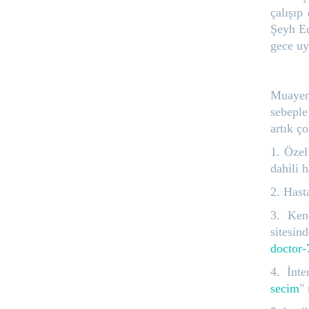
çalışıp
Şeyh Ed
gece uy
Muayene
sebeple
artık ço
1. Özel
dahili 
2. Hast
3. Ken
sites
doctor
4. İnt
secim
"