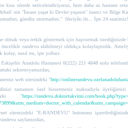
 en kısa sürede neticelendiriyoruz, hem daha az hastane ort
ebali' nin "İnsanı yaşat ki Devlet yaşasın" inancı ve Bilge Ka
umadım, gündüz oturmadım." fikriyâtı ile... İşte 24 saatimiz!
 olmak veya tetkik göstermek için başvurmak istediğinizde 
 öncelikle randevu alabilmeyi oldukça kolaylaştırdık. Amel
k kolay, nasıl mı, işte yolları:
 Eskişehir Anadolu Hastanesi 0(222) 221 4848 nolu telefonda
hattaki sekreteryamızdan,
anemiz web sitesindeki "
http://onlinerandevu.ozelanadoluhast
dinizi tamamen özel hissetmeniz maksadıyla üyeliğimizi 
indeki "
https://randevu.doktortakvimi.com/book.php?ty
-73899&utm_medium=doctor_with_calendar&utm_campaign
ernet sitemizdeki "E-RANDEVU" butonunu işaretlediğinizde
 randevu sayfamızdan,