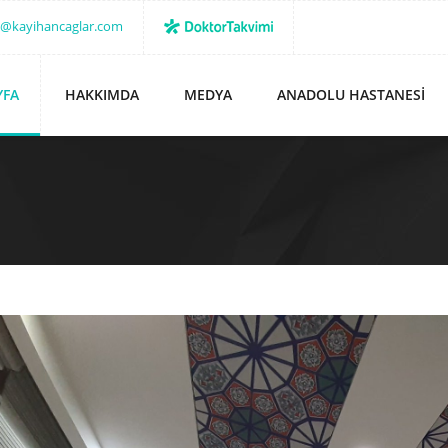
o@kayihancaglar.com
YFA
HAKKIMDA
MEDYA
ANADOLU HASTANESI