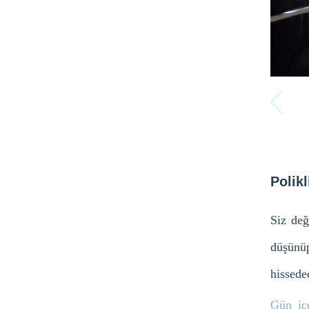
Polikl
Siz değ
düşünü
hissede
Gün iç