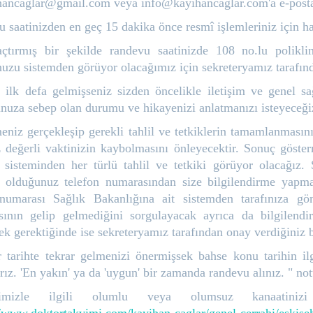
hancaglar@gmail.com veya info@kayihancaglar.com'a e-posta 
 saatinizden en geç 15 dakika önce resmî işlemleriniz için h
çtırmış bir şekilde randevu saatinizde 108 no.lu polikli
uzu sistemden görüyor olacağımız için sekreteryamız tarafınd
 ilk defa gelmişseniz sizden öncelikle iletişim ve genel sağ
nuza sebep olan durumu ve hikayenizi anlatmanızı isteyeceğ
niz gerçekleşip gerekli tahlil ve tetkiklerin tamamlanması
 değerli vaktinizin kaybolmasını önleyecektir. Sonuç göster
 sisteminden her türlü tahlil ve tetkiki görüyor olacağız. 
ş olduğunuz telefon numarasından size bilgilendirme yapma
 numarası Sağlık Bakanlığına ait sistemden tarafınıza gö
sının gelip gelmediğini sorgulayacak ayrıca da bilgilend
k gerektiğinde ise sekreteryamız tarafından onay verdiğiniz 
ir tarihte tekrar gelmenizi önermişsek bahse konu tarihin il
tırız. 'En yakın' ya da 'uygun' bir zamanda randevu alınız. " n
timizle ilgili olumlu veya olumsuz kanaatinizi