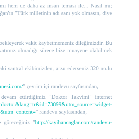
amı hem de daha az insan teması ile... Nasıl mı;
ğan'ın "Türk milletinin adı sanı yok olmasın, diye
..
bekleyerek vakit kaybetmemeniz dileğimizdir. Bu
iyatımız olmadığı sürece bize muayene olabilmek
ki santral ekibimizden, arzu ederseniz 320 no.lu
anesi.com/
" çevrim içi randevu sayfasından,
devam ettirdiğimiz "Doktor Takvimi" internet
pe=doctor&lang=tr&id=73899&utm_source=widget-
=&utm_content=
" randevu sayfasından,
 göreceğiniz "
http://kayihancaglar.com/randevu-