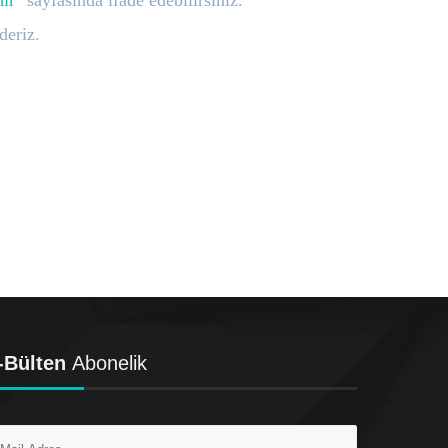
ir
" sayfasında ifade edebilirsiniz.
deriz.
-Bülten
Abonelik