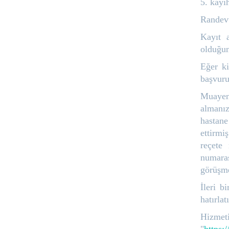
5. kayi
Randevu
Kayıt a
olduğun
Eğer ki
başvuru
Muayene
almanız
hastane
ettirmi
reçete
numara
görüşme
İleri b
hatırla
Hizme