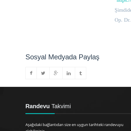
"
https:
Şimdide
Op. Dr
Sosyal Medyada Paylaş
Randevu
Takvimi
Aşağıdaki bağlantıdan size en uygun tarihteki randevuyu