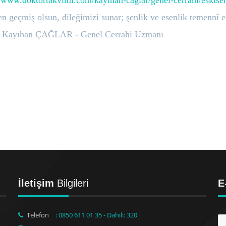
//www.doktortakvimi.com/kayihan-caglar/genel-cerrahi/eskiseh
n geçmiş olsun, dileğimizi sunar; şenlik ve esenlik temennî e
. Kayıhan ÇAĞLAR - Genel Cerrahi Uzmanı
İletişim
Bilgileri
E
Telefon
: 0850 611 01 35 - Dahili: 320