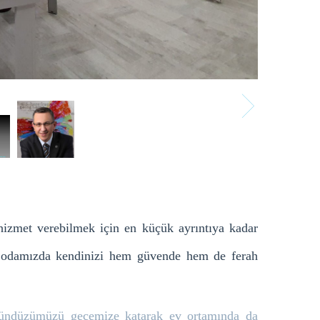
r hizmet verebilmek için
en küçük ayrıntıya kadar
ik odamızda kendinizi hem güvende hem de ferah
i gündüzümüzü gecemize katarak
ev ortamında da