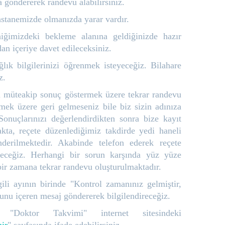
göndererek randevu alabilirsiniz.
astanemizde olmanızda yarar vardır.
niğimizdeki bekleme alanına geldiğinizde hazır
an içeriye davet edileceksiniz.
lık bilgilerinizi öğrenmek isteyeceğiz. Bilahare
iz.
nı müteakip sonuç göstermek üzere tekrar randevu
mek üzere geri gelmeseniz bile biz sizin adınıza
Sonuçlarınızı değerlendirdikten sonra bize kayıt
kta, reçete düzenlediğimiz takdirde yedi haneli
nderilmektedir. Akabinde telefon ederek reçete
ireceğiz. Herhangi bir sorun karşında yüz yüze
bir zamana tekrar randevu oluşturulmaktadır.
gili ayının birinde "Kontrol zamanınız gelmiştir,
otunu içeren mesaj göndererek bilgilendireceğiz.
 "Doktor Takvimi" internet sitesindeki