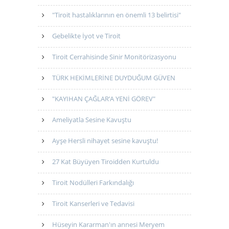
"Tiroit hastalıklarının en önemli 13 belirtisi"
Gebelikte İyot ve Tiroit
Tiroit Cerrahisinde Sinir Monitörizasyonu
TÜRK HEKİMLERİNE DUYDUĞUM GÜVEN
"KAYIHAN ÇAĞLAR’A YENİ GÖREV"
Ameliyatla Sesine Kavuştu
Ayşe Hersli nihayet sesine kavuştu!
27 Kat Büyüyen Tiroidden Kurtuldu
Tiroit Nodülleri Farkındalığı
Tiroit Kanserleri ve Tedavisi
Hüseyin Kararman'ın annesi Meryem