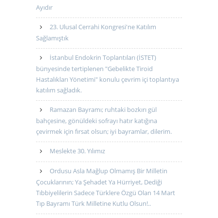
Ayıdır
23. Ulusal Cerrahi Kongresi'ne Katılım
Sağlamıştık
İstanbul Endokrin Toplantıları (İSTET)
bünyesinde tertiplenen "Gebelikte Tiroid
Hastalıkları Yönetimi" konulu çevrim içi toplantıya
katılım sağladık.
Ramazan Bayramı; ruhtaki bozkırı gül
bahçesine, gönüldeki sofrayı hatır katığına
çevirmek için fırsat olsun; iyi bayramlar, dilerim.
Meslekte 30. Yılımız
Ordusu Asla Mağlup Olmamış Bir Milletin
Çocuklarının; Ya Şehadet Ya Hürriyet, Dediği
Tıbbiyelilerin Sadece Türklere Özgü Olan 14 Mart
Tıp Bayramı Türk Milletine Kutlu Olsun!..