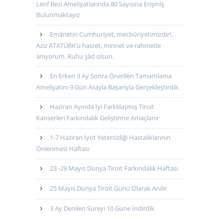
Lenf Bezi Ameliyatlarında 80 Sayısına Erişmiş
Bulunmaktayız
Emânetin Cumhuriyet, mecbûriyetimizdir!.
Aziz ATATÜRK’ü hasret, minnet ve rahmetle
anıyorum. Ruhu şâd olsun.
En Erken 3 Ay Sonra Önerilen Tamamlama
Ameliyatını 9 Gün Arayla Başarıyla Gerçekleştirdik
Haziran Ayında İyi Farklılaşmış Tiroit
Kanserleri Farkındalık Geliştirme Amaçlanır
1-7 Haziran İyot Yetersizliği Hastalıklarının
Önlenmesi Haftası
23 -29 Mayıs Dünya Tiroit Farkındalık Haftası
25 Mayıs Dünya Tiroit Günü Olarak Anılır
3 Ay Denilen Süreyi 10 Güne İndirdik