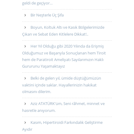
geldi de geçiyor…
Bir Neşterle Üç Şifa
Boyun, Koltuk Altı ve Kasık Bölgelerimizde
Çıkan ve Sebat Eden Kitlelere Dikkat!..
Her Yıl Olduğu gibi 2020 Yılında da Erişmiş
Olduğumuz ve Başarıyla Sonuçlanan hem Tiroit
hem de Paratiroit Ameliyatı Sayılarımızın Haklı
Gururunu Yaşamaktayız
Belki de gelen yıl, ümide düştüğümüzün
vaktini içinde saklar. Hayallerinizin hakikat
olmasını dilerim.
Aziz ATATÜRK'üm, Seni râhmet, minnet ve
hasretle anıyorum.
Kasım, Hipertiroidi Farkındalık Geliştirme
Ayıdır