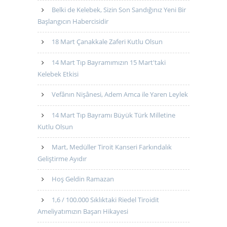
Belki de Kelebek, Sizin Son Sandığınız Yeni Bir
Başlangıcın Habercisidir
18 Mart Çanakkale Zaferi Kutlu Olsun
14 Mart Tıp Bayramımızın 15 Mart'taki
Kelebek Etkisi
Vefânın Nişânesi, Adem Amca ile Yaren Leylek
14 Mart Tıp Bayramı Büyük Türk Milletine
Kutlu Olsun
Mart, Medüller Tiroit Kanseri Farkındalık
Geliştirme Ayıdır
Hoş Geldin Ramazan
1,6 / 100.000 Sıklıktaki Riedel Tiroidit
Ameliyatımızın Başarı Hikayesi