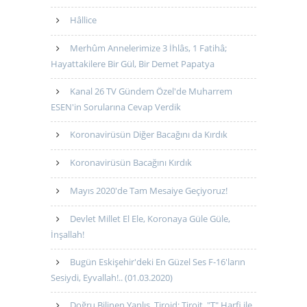
Hâllice
Merhûm Annelerimize 3 İhlâs, 1 Fatihâ;
Hayattakilere Bir Gül, Bir Demet Papatya
Kanal 26 TV Gündem Özel'de Muharrem
ESEN'in Sorularına Cevap Verdik
Koronavirüsün Diğer Bacağını da Kırdık
Koronavirüsün Bacağını Kırdık
Mayıs 2020'de Tam Mesaiye Geçiyoruz!
Devlet Millet El Ele, Koronaya Güle Güle,
İnşallah!
Bugün Eskişehir'deki En Güzel Ses F-16'ların
Sesiydi, Eyvallah!.. (01.03.2020)
Doğru Bilinen Yanlış, Tiroid; Tiroit, "T" Harfi ile