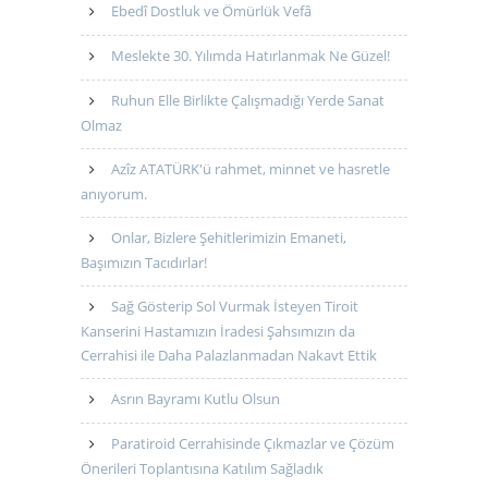
Ebedî Dostluk ve Ömürlük Vefâ
Meslekte 30. Yılımda Hatırlanmak Ne Güzel!
Ruhun Elle Birlikte Çalışmadığı Yerde Sanat
Olmaz
Azîz ATATÜRK'ü rahmet, minnet ve hasretle
anıyorum.
Onlar, Bizlere Şehitlerimizin Emaneti,
Başımızın Tacıdırlar!
Sağ Gösterip Sol Vurmak İsteyen Tiroit
Kanserini Hastamızın İradesi Şahsımızın da
Cerrahisi ile Daha Palazlanmadan Nakavt Ettik
Asrın Bayramı Kutlu Olsun
Paratiroid Cerrahisinde Çıkmazlar ve Çözüm
Önerileri Toplantısına Katılım Sağladık