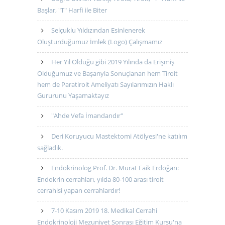
Başlar, "T" Harfi ile Biter
Selçuklu Yıldızından Esinlenerek
Oluşturduğumuz İmlek (Logo) Çalışmamız
Her Yıl Olduğu gibi 2019 Yılında da Erişmiş
Olduğumuz ve Başarıyla Sonuçlanan hem Tiroit
hem de Paratiroit Ameliyatı Sayılarımızın Haklı
Gururunu Yaşamaktayız
"Ahde Vefa İmandandır"
Deri Koruyucu Mastektomi Atölyesi'ne katılım
sağladık.
Endokrinolog Prof. Dr. Murat Faik Erdoğan:
Endokrin cerrahları, yılda 80-100 arası tiroit
cerrahisi yapan cerrahlardır!
7-10 Kasım 2019 18. Medikal Cerrahi
Endokrinoloji Mezuniyet Sonrası Eğitim Kursu'na