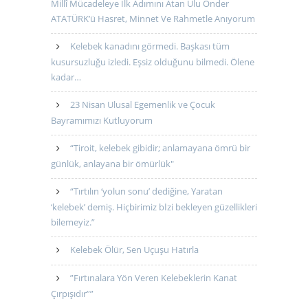
Millî Mücadeleye İlk Adımını Atan Ulu Önder
ATATÜRK’ü Hasret, Minnet Ve Rahmetle Anıyorum
Kelebek kanadını görmedi. Başkası tüm
kusursuzluğu izledi. Eşsiz olduğunu bilmedi. Ölene
kadar…
23 Nisan Ulusal Egemenlik ve Çocuk
Bayramımızı Kutluyorum
“Tiroit, kelebek gibidir; anlamayana ömrü bir
günlük, anlayana bir ömürlük"
“Tırtılın ‘yolun sonu’ dediğine, Yaratan
‘kelebek’ demiş. Hiçbirimiz bİzi bekleyen güzellikleri
bilemeyiz.”
Kelebek Ölür, Sen Uçuşu Hatırla
”Fırtınalara Yön Veren Kelebeklerin Kanat
Çırpışıdır””