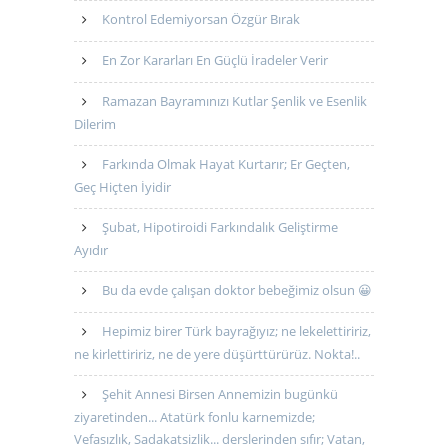
Kontrol Edemiyorsan Özgür Bırak
En Zor Kararları En Güçlü İradeler Verir
Ramazan Bayramınızı Kutlar Şenlik ve Esenlik
Dilerim
Farkında Olmak Hayat Kurtarır; Er Geçten,
Geç Hiçten İyidir
Şubat, Hipotiroidi Farkındalık Geliştirme
Ayıdır
Bu da evde çalışan doktor bebeğimiz olsun 😀
Hepimiz birer Türk bayrağıyız; ne lekelettiririz,
ne kirlettiririz, ne de yere düşürttürürüz. Nokta!..
Şehit Annesi Birsen Annemizin bugünkü
ziyaretinden... Atatürk fonlu karnemizde;
Vefasızlık, Sadakatsizlik... derslerinden sıfır; Vatan,