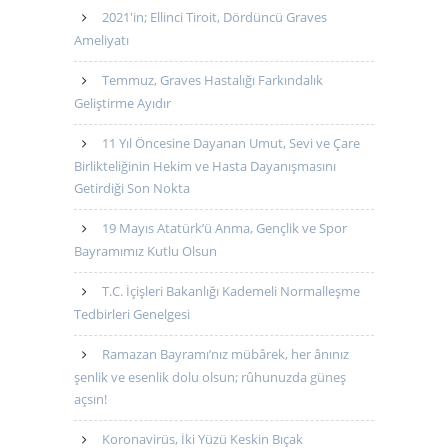
2021'in; Ellinci Tiroit, Dördüncü Graves
Ameliyatı
Temmuz, Graves Hastalığı Farkındalık
Geliştirme Ayıdır
11 Yıl Öncesine Dayanan Umut, Sevi ve Çare
Birlikteliğinin Hekim ve Hasta Dayanışmasını
Getirdiği Son Nokta
19 Mayıs Atatürk’ü Anma, Gençlik ve Spor
Bayramımız Kutlu Olsun
T.C. İçişleri Bakanlığı Kademeli Normalleşme
Tedbirleri Genelgesi
Ramazan Bayramı’nız mübârek, her ânınız
şenlik ve esenlik dolu olsun; rûhunuzda güneş
açsın!
Koronavirüs, İki Yüzü Keskin Bıçak