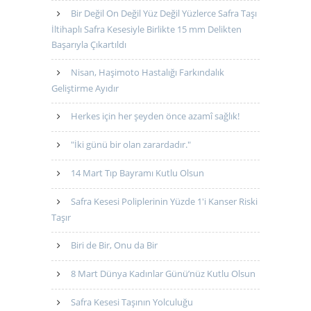
Bir Değil On Değil Yüz Değil Yüzlerce Safra Taşı
İltihaplı Safra Kesesiyle Birlikte 15 mm Delikten
Başarıyla Çıkartıldı
Nisan, Haşimoto Hastalığı Farkındalık
Geliştirme Ayıdır
Herkes için her şeyden önce azamî sağlık!
"İki günü bir olan zarardadır."
14 Mart Tıp Bayramı Kutlu Olsun
Safra Kesesi Poliplerinin Yüzde 1'i Kanser Riski
Taşır
Biri de Bir, Onu da Bir
8 Mart Dünya Kadınlar Günü’nüz Kutlu Olsun
Safra Kesesi Taşının Yolculuğu