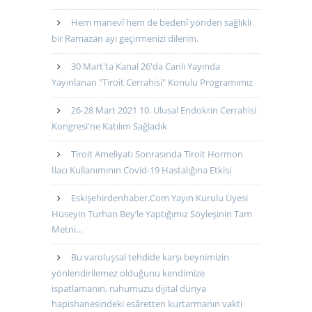
Hem manevî hem de bedenî yönden sağlıklı
bir Ramazan ayı geçirmenizi dilerim.
30 Mart'ta Kanal 26'da Canlı Yayında
Yayınlanan "Tiroit Cerrahisi" Konulu Programımız
26-28 Mart 2021 10. Ulusal Endokrin Cerrahisi
Kongresi'ne Katılım Sağladık
Tiroit Ameliyatı Sonrasında Tiroit Hormon
İlacı Kullanımının Covid-19 Hastalığına Etkisi
Eskişehirdenhaber.Com Yayın Kurulu Üyesi
Hüseyin Turhan Bey’le Yaptığımız Söyleşinin Tam
Metni…
Bu varoluşsal tehdide karşı beynimizin
yönlendirilemez olduğunu kendimize
ispatlamanın, ruhumuzu dijital dünya
hapishanesindeki esâretten kurtarmanın vakti