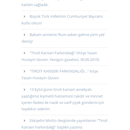
katılım sağladık.
Büyük Türk milletinin Cumhuriyet Bayramı
kutlu olsun!
Babam anneme ‘Rum askeri gelirse pimi çek’
demiş!
“Tiroit Kanseri Farkındalığı” (Köşe Yazarı
Hüseyin Güven, Yenigün gazetesi, 30.09.2019)
"TİROİT KANSERİ FARKINDALIĞI…" Köşe
Yazarı Hüseyin Güven
13 Eylül günü tiroit kanseri ameliyatı
yaptığımız kıymetli hastamızın takdir ve minnet
içeren ifadesi ile nazik ve zarif çiçek gönderisi için
teşekkür ederim.
Eskişehir Motto dergisinde yayımlanan "Tiroit
Kanseri Farkındalığı" başlıklı yazımız