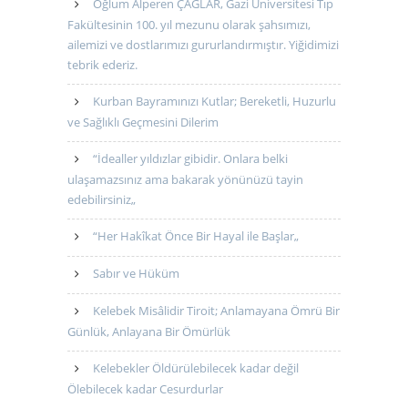
Oğlum Alperen ÇAĞLAR, Gazi Üniversitesi Tıp
Fakültesinin 100. yıl mezunu olarak şahsımızı,
ailemizi ve dostlarımızı gururlandırmıştır. Yiğidimizi
tebrik ederiz.
Kurban Bayramınızı Kutlar; Bereketli, Huzurlu
ve Sağlıklı Geçmesini Dilerim
“İdealler yıldızlar gibidir. Onlara belki
ulaşamazsınız ama bakarak yönünüzü tayin
edebilirsiniz„
“Her Hakîkat Önce Bir Hayal ile Başlar„
Sabır ve Hüküm
Kelebek Misâlidir Tiroit; Anlamayana Ömrü Bir
Günlük, Anlayana Bir Ömürlük
Kelebekler Öldürülebilecek kadar değil
Ölebilecek kadar Cesurdurlar