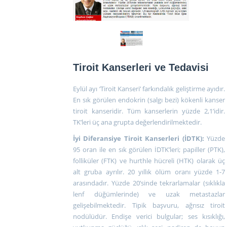
Tiroit Kanserleri ve Tedavisi
Eylül ayı ‘Tiroit Kanseri’ farkındalık geliştirme ayıdır.
En sık görülen endokrin (salgı bezi) kökenli kanser
tiroit kanseridir. Tüm kanserlerin yüzde 2,1’idir.
TK’leri üç ana grupta değerlendirilmektedir.
İyi Diferansiye Tiroit Kanserleri (İDTK):
Yüzde
95 oran ile en sık görülen İDTK’leri; papiller (PTK),
folliküler (FTK) ve hurthle hücreli (HTK) olarak üç
alt gruba ayrılır. 20 yıllık ölüm oranı yüzde 1-7
arasındadır. Yüzde 20’sinde tekrarlamalar (sıklıkla
lenf düğümlerinde) ve uzak metastazlar
gelişebilmektedir. Tipik başvuru, ağrısız tiroit
nodülüdür. Endişe verici bulgular; ses kısıklığı,