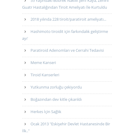
55 Yaşındaki Böbrek Nakilli Şerif Kaya, Zehirli
Guatr Hastalığından Tiroit Ameliyatı İle Kurtuldu
2018 yılında 228 tiroit/paratiroit ameliyatı...
Hashimoto tiroidit için farkındalık geliştirme
ayı'
Paratiroid Adenomları ve Cerrahi Tedavisi
Meme Kanseri
Tiroid Kanserleri
Yutkunma zorluğu çekiyordu
Boğazından dev kitle çıkarıldı
Herkes İçin Sağlık
Ocak 2013 "Eskişehir Devlet Hastanesinde Bir
İlk.."